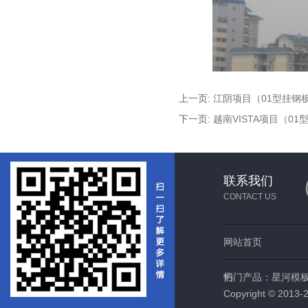
上一页:
江阴项目（01型挂钢
下一页:
越南VISTA项目（01
联系我们
CONTACT US
网站首页
们
热门产品：
星河模
Copyright © 2