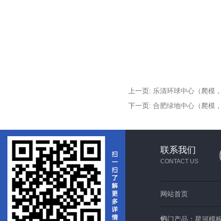
上一页:
乐清环球中心（爬模，
下一页:
合肥绿地中心（爬模，
联系我们
CONTACT US
网站首页
们
热门产品：
星河模